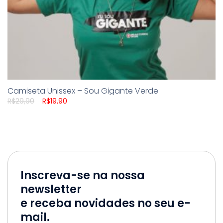
Camiseta Unissex – Sou Gigante Verde
Original
Current
R$
29,90
R$
19,90
price
price
was:
is:
R$29,90.
R$19,90.
Inscreva-se na nossa
newsletter
e receba novidades no seu e-
mail.