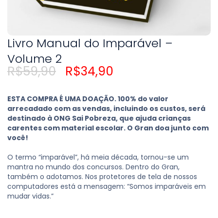
Livro Manual do Imparável –
Volume 2
Original
Current
R$
59,90
R$
34,90
price
price
was:
is:
R$59,90.
R$34,90.
ESTA COMPRA É UMA DOAÇÃO. 100% do valor
arrecadado com as vendas, incluindo os custos, será
destinado à ONG Sai Pobreza, que ajuda crianças
carentes com material escolar. O Gran doa junto com
você!
O termo “imparável”, há meia década, tornou-se um
mantra no mundo dos concursos. Dentro do Gran,
também o adotamos. Nos protetores de tela de nossos
computadores está a mensagem: “Somos imparáveis em
mudar vidas.”