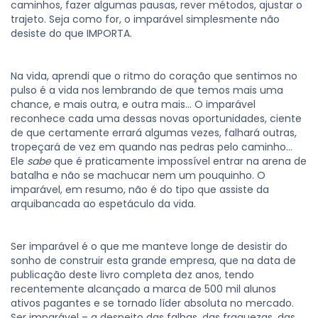
caminhos, fazer algumas pausas, rever métodos, ajustar o
trajeto. Seja como for, o imparável simplesmente não
desiste do que IMPORTA.
Na vida, aprendi que o ritmo do coração que sentimos no
pulso é a vida nos lembrando de que temos mais uma
chance, e mais outra, e outra mais... O imparável
reconhece cada uma dessas novas oportunidades, ciente
de que certamente errará algumas vezes, falhará outras,
tropeçará de vez em quando nas pedras pelo caminho...
Ele
sabe
que é praticamente impossível entrar na arena de
batalha e não se machucar nem um pouquinho. O
imparável, em resumo, não é do tipo que assiste da
arquibancada ao espetáculo da vida.
Ser imparável é o que me manteve longe de desistir do
sonho de construir esta grande empresa, que na data de
publicação deste livro completa dez anos, tendo
recentemente alcançado a marca de 500 mil alunos
ativos pagantes e se tornado líder absoluta no mercado.
Ser imparável – a despeito das falhas, das fraquezas, das