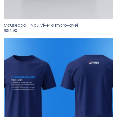
Mousepad – Vou Viver o Improvável
R$
14,90